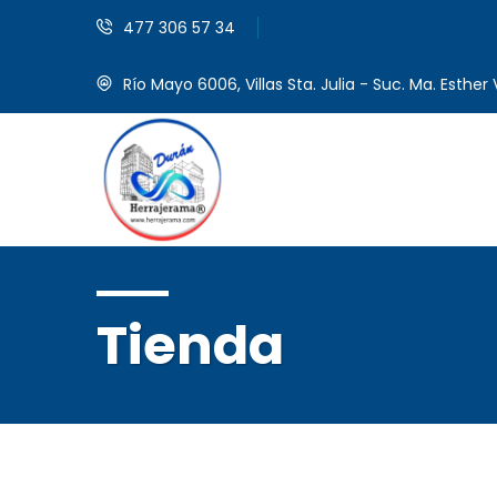
477 306 57 34
Río Mayo 6006, Villas Sta. Julia - Suc. Ma. Esther V
Tienda