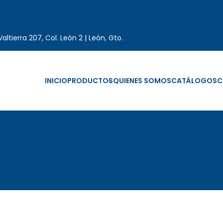
altierra 207, Col. León 2 | León, Gto.
INICIO
PRODUCTOS
QUIENES SOMOS
CATÁLOGOS
C