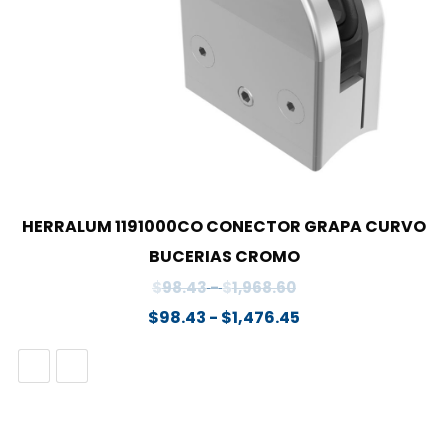
HERRALUM 1191000CO CONECTOR GRAPA CURVO
BUCERIAS CROMO
Rango
$
98.43
-
$
1,968.60
de
Rango
$
98.43
-
$
1,476.45
precios:
de
desde
precios:
$98.43
desde
hasta
$98.43
$1,968.60