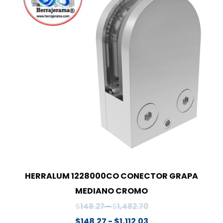
HERRALUM 1228000CO CONECTOR GRAPA
MEDIANO CROMO
Rango
$
148.27
-
$
1,482.70
de
Rango
$
148.27
-
$
1,112.03