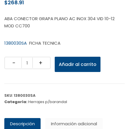
$
268.91
ABA CONECTOR GRAPA PLANO AC INOX 304 VID 10-12
MOD CC700
1380030SA
FICHA TECNICA
Quantity
Añadir al carrito
SKU:
1380030SA
Categoría:
Herrajes p/barandal
Descripción
Información adicional