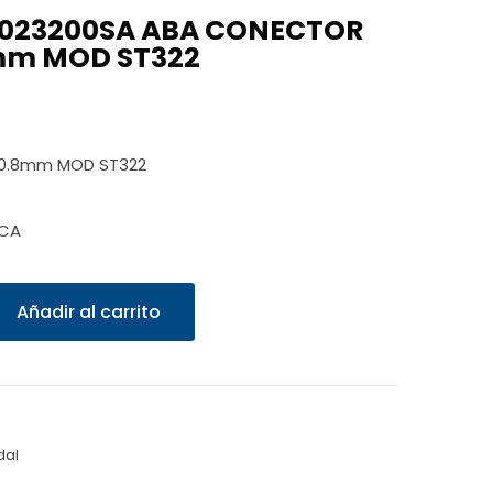
0023200SA ABA CONECTOR
8mm MOD ST322
50.8mm MOD ST322
ICA
Añadir al carrito
dal