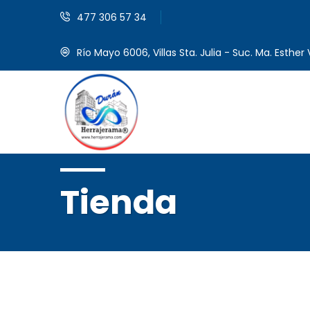
477 306 57 34
Río Mayo 6006, Villas Sta. Julia - Suc. Ma. Esther V
Tienda