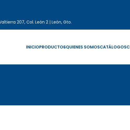
altierra 207, Col. León 2 | León, Gto.
INICIO
PRODUCTOS
QUIENES SOMOS
CATÁLOGOS
C