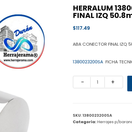
HERRALUM 138
FINAL IZQ 50.
$
117.49
ABA CONECTOR FINAL IZQ 
1380023200SA
FICHA TECN
Quantity
SKU:
1380023200SA
Categoría:
Herrajes p/baran